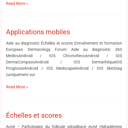
Read More »
Applications
mobiles
Applications mobiles
Aide au diagnostic Échelles et scores Entraînement et formation
European Dermatology Forum Aide au diagnostic 360
MedicsAndroid / IOS ChronoRecoAndroid / IOS
DermaCompassAndroid / IOS DermathèqueIOS
PrognosisAndroid / IOS MedscapeAndroid / IOS SkinDiag
(uniquement sur
Read More »
Échelles
et
Échelles et scores
scores
Acné – Pathologies du follicule pilosébacé Acné Hidradénites