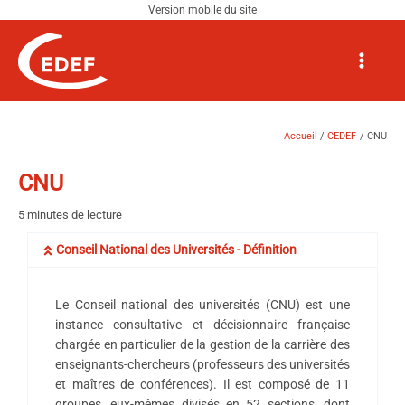
Aller
au
Navigation
Main
contenu
des
Menu
articles
Accueil
CEDEF
CNU
CNU
5 minutes de lecture
Conseil National des Universités - Définition
Le Conseil national des universités (CNU) est une
instance consultative et décisionnaire française
chargée en particulier de la gestion de la carrière des
enseignants-chercheurs (professeurs des universités
et maîtres de conférences). Il est composé de 11
groupes, eux-mêmes divisés en 52 sections, dont