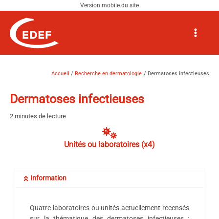
Aller
au
Navigation
Main
contenu
des
Menu
articles
Accueil
Recherche en dermatologie
Dermatoses infectieuses
Dermatoses infectieuses
2 minutes de lecture
Unités ou laboratoires (x4)
Information
Quatre laboratoires ou unités actuellement recensés
sur la thématique des dermatoses infectieuses :